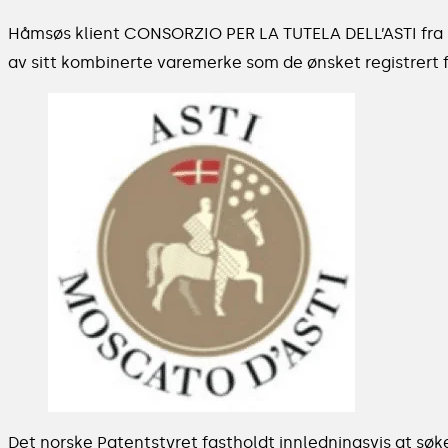
Håmsøs klient CONSORZIO PER LA TUTELA DELL’ASTI fra It
av sitt kombinerte varemerke som de ønsket registrert fo
Det norske Patentstyret fastholdt innledningsvis at søke