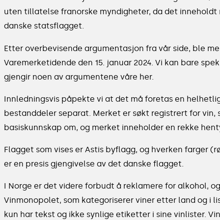
uten tillatelse franorske myndigheter, da det inneholdt
danske statsflagget.
Etter overbevisende argumentasjon fra vår side, ble merk
Varemerketidende den 15. januar 2024. Vi kan bare speku
gjengir noen av argumentene våre her.
Innledningsvis påpekte vi at det må foretas en helhetli
bestanddeler separat. Merket er søkt registrert for vi
basiskunnskap om, og merket inneholder en rekke hentydn
Flagget som vises er Astis byflagg, og hverken farger (r
er en presis gjengivelse av det danske flagget.
I Norge er det videre forbudt å reklamere for alkohol, og
Vinmonopolet, som kategoriserer viner etter land og i l
kun har tekst og ikke synlige etiketter i sine vinlister. Vi