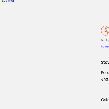
Les mer
Tel: (
hams
Sta
For
403
Osl