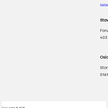
hams
Sta
For
403
Osl
Stor
0161