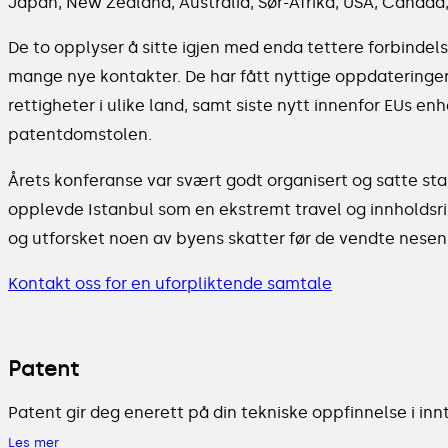
Japan, New Zealand, Australia, Sør-Afrika, USA, Canada
De to opplyser å sitte igjen med enda tettere forbind
mange nye kontakter. De har fått nyttige oppdateringe
rettigheter i ulike land, samt siste nytt innenfor EUs e
patentdomstolen.
Årets konferanse var svært godt organisert og satte st
opplevde Istanbul som en ekstremt travel og innholdsrik b
og utforsket noen av byens skatter før de vendte nesen 
Kontakt oss for en uforpliktende samtale
Patent
Patent gir deg enerett på din tekniske oppfinnelse i innt
Les mer